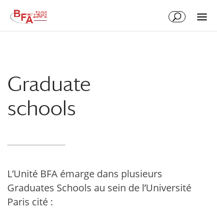
Aller
Aller
au
à
contenu
la
principal
navigation
Graduate
schools
L’Unité BFA émarge dans plusieurs
Graduates Schools au sein de l’Université
Paris cité :