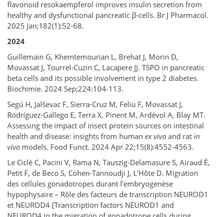
flavonoid resokaempferol improves insulin secretion from
healthy and dysfunctional pancreatic β-cells. Br J Pharmacol.
2025 Jan;182(1):52-68.
2024
Guillemain G, Khemtemourian L, Brehat J, Morin D,
Movassat J, Tourrel-Cuzin C, Lacapere JJ. TSPO in pancreatic
beta cells and its possible involvement in type 2 diabetes.
Biochimie. 2024 Sep;224:104-113.
Segú H, Jalševac F, Sierra-Cruz M, Feliu F, Movassat J,
Rodríguez-Gallego E, Terra X, Pinent M, Ardévol A, Blay MT.
Assessing the impact of insect protein sources on intestinal
health and disease: insights from human
ex vivo
and rat
in
vivo
models. Food Funct. 2024 Apr 22;15(8):4552-4563.
Le Ciclé C, Pacini V, Rama N, Tauszig-Delamasure S, Airaud É,
Petit F, de Beco S, Cohen-Tannoudji J, L’Hôte D. Migration
des cellules gonadotropes durant l’embryogenèse
hypophysaire – Rôle des facteurs de transcription NEUROD1
et NEUROD4 [Transcription factors NEUROD1 and
NEUROD4 in the migration of gonadotrope cells during