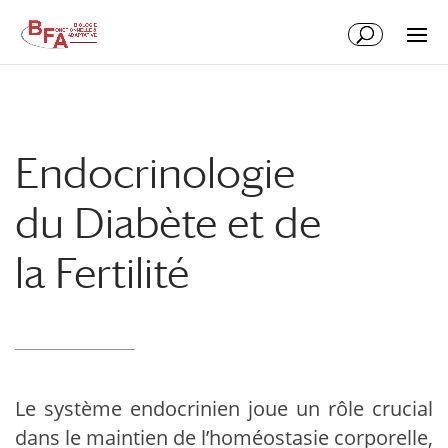
Aller
Aller
au
à
contenu
la
principal
navigation
Endocrinologie
du Diabète et de
la Fertilité
Le système endocrinien joue un rôle crucial
dans le maintien de l’homéostasie corporelle,