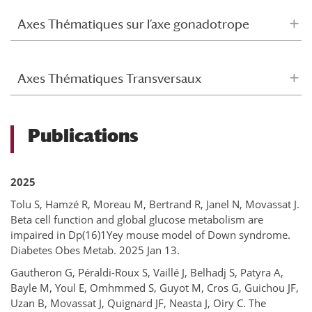
Axes Thématiques sur l’axe gonadotrope
Axes Thématiques Transversaux
Publications
2025
Tolu S, Hamzé R, Moreau M, Bertrand R, Janel N, Movassat J.
Beta cell function and global glucose metabolism are
impaired in Dp(16)1Yey mouse model of Down syndrome.
Diabetes Obes Metab. 2025 Jan 13.
Gautheron G, Péraldi-Roux S, Vaillé J, Belhadj S, Patyra A,
Bayle M, Youl E, Omhmmed S, Guyot M, Cros G, Guichou JF,
Uzan B, Movassat J, Quignard JF, Neasta J, Oiry C. The