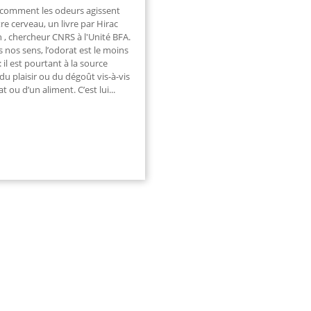
, comment les odeurs agissent
re cerveau, un livre par Hirac
 , chercheur CNRS à l'Unité BFA.
 nos sens, l’odorat est le moins
 il est pourtant à la source
u plaisir ou du dégoût vis-à-vis
at ou d’un aliment. C’est lui
...