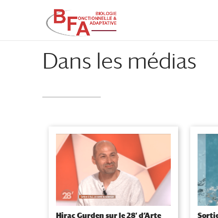
Aller
Aller
au
à
contenu
la
principal
navigation
Dans les médias
Hirac Gurden sur le 28′ d’Arte
Sortie