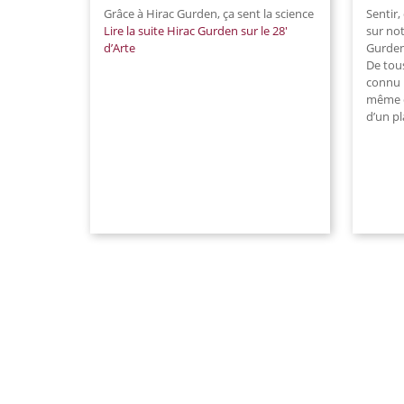
Grâce à Hirac Gurden, ça sent la science
Sentir
Lire la suite
Hirac Gurden sur le 28′
sur not
d’Arte
Gurden
De tous
connu :
même d
d’un pl